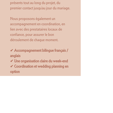
présents tout au long du projet, du
premier contact jusqu’au jour du mariage.
Nous proposons également un
accompagnement en coordination, en
lien avec des prestataires locaux de
confiance, pour assurer le bon
déroulement de chaque moment.
✔ Accompagnement bilingue français /
anglais
✔ Une organisation claire du week-end
✔ Coordination et wedding planning en
option
Commencez à imaginer votre
mariage au Domaine Terra Rosa